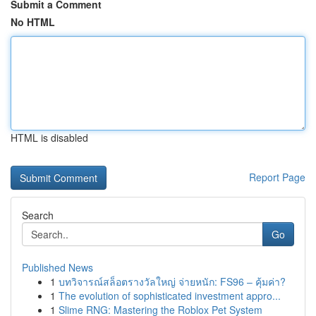
Submit a Comment
No HTML
HTML is disabled
Report Page
Search
Go
Published News
1
บทวิจารณ์สล็อตรางวัลใหญ่ จ่ายหนัก: FS96 – คุ้มค่า?
1
The evolution of sophisticated investment appro...
1
Slime RNG: Mastering the Roblox Pet System