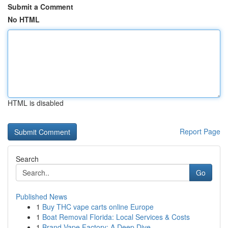
Submit a Comment
No HTML
HTML is disabled
Report Page
Search
Go
Published News
1
Buy THC vape carts online Europe
1
Boat Removal Florida: Local Services & Costs
1
Brand Vape Factory: A Deep Dive