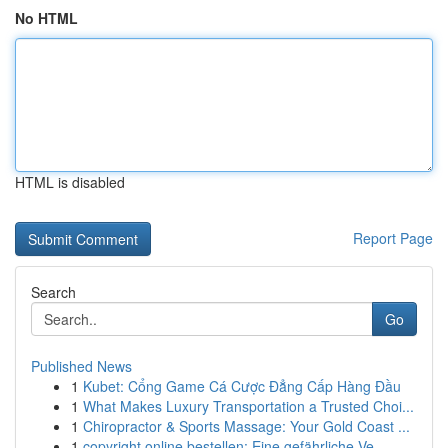
No HTML
HTML is disabled
Report Page
Search
Go
Published News
1
Kubet: Cổng Game Cá Cược Đẳng Cấp Hàng Đầu
1
What Makes Luxury Transportation a Trusted Choi...
1
Chiropractor & Sports Massage: Your Gold Coast ...
1
copyright online bestellen: Eine gefährliche Ve...