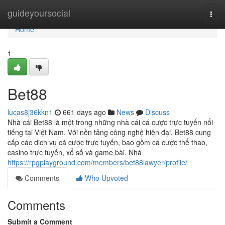
Home
guideyoursocial
Togg
navi
Home
1
Bet88
lucas8j36kkn1
661 days ago
News
Discuss
Nhà cái Bet88 là một trong những nhà cái cá cược trực tuyến nổi
tiếng tại Việt Nam. Với nền tảng công nghệ hiện đại, Bet88 cung
cấp các dịch vụ cá cược trực tuyến, bao gồm cá cược thể thao,
casino trực tuyến, xổ số và game bài. Nhà
https://rpgplayground.com/members/bet88lawyer/profile/
Comments
Who Upvoted
Comments
Submit a Comment