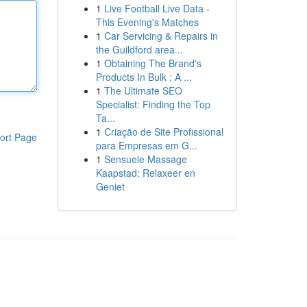
1
Live Football Live Data -
This Evening's Matches
1
Car Servicing & Repairs in
the Guildford area...
1
Obtaining The Brand's
Products In Bulk : A ...
1
The Ultimate SEO
Specialist: Finding the Top
Ta...
1
Criação de Site Profissional
ort Page
para Empresas em G...
1
Sensuele Massage
Kaapstad: Relaxeer en
Geniet