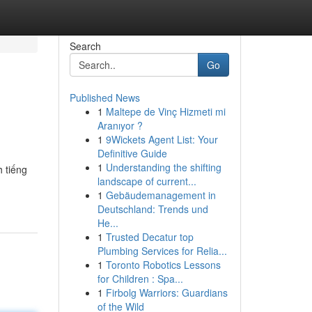
Search
Go
Published News
1
Maltepe de Vinç Hizmeti mi
Aranıyor ?
1
9Wickets Agent List: Your
Definitive Guide
1
Understanding the shifting
h tiếng
landscape of current...
1
Gebäudemanagement in
Deutschland: Trends und
He...
1
Trusted Decatur top
Plumbing Services for Relia...
1
Toronto Robotics Lessons
for Children : Spa...
1
Firbolg Warriors: Guardians
of the Wild