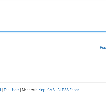
Rep
d
|
Top Users
| Made with
Kliqqi CMS
|
All RSS Feeds