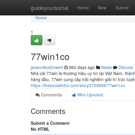
Home
guideyoursocial
Home
New
Submit
Home
1
77win1co
jaxson8o42nwe0
662 days ago
News
Discuss
Nhà cái 77win là thương hiệu uy tín tại Việt Nam, thàn
hàng đầu, 77win cung cấp trải nghiệm giải trí trực t
https://thesocialintro.com/story3754958/77win1co
Comments
Who Upvoted
Comments
Submit a Comment
No HTML