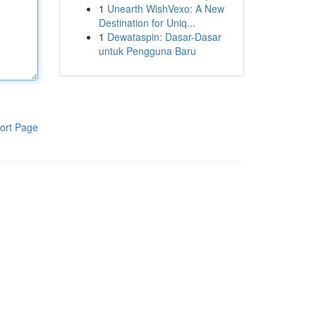
1
Unearth WishVexo: A New
Destination for Uniq...
1
Dewataspin: Dasar-Dasar
untuk Pengguna Baru
ort Page