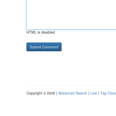
HTML is disabled
Copyright © 2026 |
Advanced Search
|
Live
|
Tag Clou