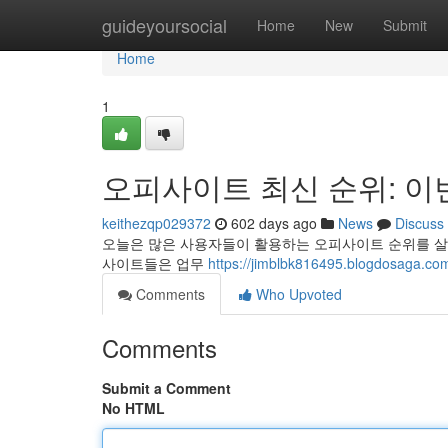
Home
guideyoursocial
Home
New
Submit
Home
1
오피사이트 최신 순위: 이번
keithezqp029372
602 days ago
News
Discuss
오늘은 많은 사용자들이 활용하는 오피사이트 순위를 살펴
사이트들은 업무
https://jimblbk816495.blogd
Comments
Who Upvoted
Comments
Submit a Comment
No HTML