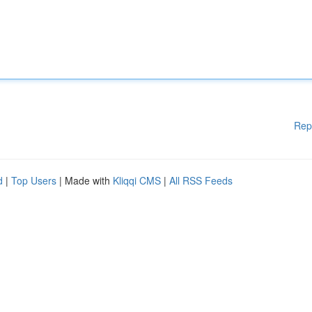
Rep
d
|
Top Users
| Made with
Kliqqi CMS
|
All RSS Feeds