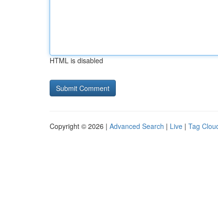
HTML is disabled
Copyright © 2026 |
Advanced Search
|
Live
|
Tag Clou