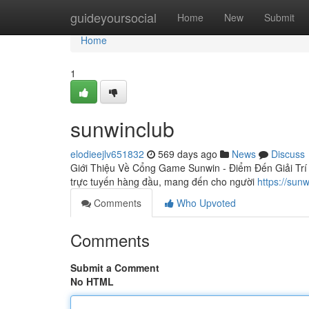
Home
guideyoursocial
Home
New
Submit
Home
1
sunwinclub
elodieejlv651832
569 days ago
News
Discuss
Giới Thiệu Về Cổng Game Sunwin - Điểm Đến Giải Trí 
trực tuyến hàng đầu, mang đến cho người
https://sun
Comments
Who Upvoted
Comments
Submit a Comment
No HTML