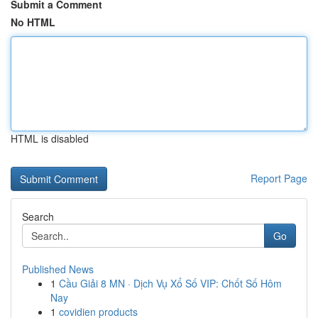
Submit a Comment
No HTML
HTML is disabled
Report Page
Search
Go
Published News
1
Cầu Giải 8 MN · Dịch Vụ Xổ Số VIP: Chốt Số Hôm
Nay
1
covidien products