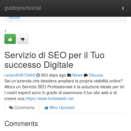
Home
guideyoursocial
Togg
navi
Home
1
Servizio di SEO per il Tuo
successo Digitale
carlycdht873468
563 days ago
News
Discuss
Sei un'azienda che desidera ampliare la propria visibilità online?
Allora un Servizio SEO Professionale è la soluzione ideale per te!
I nostri esperti sono in grado di esaminare il tuo sito web e di
creare una
https://www.holalaweb.net
Comments
Who Upvoted
Comments