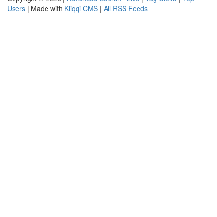
Users
| Made with
Kliqqi CMS
|
All RSS Feeds