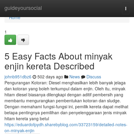
Home
guideyoursocial
Togg
navi
Home
1
5 Easy Facts About minyak
enjin kereta Described
johnb951dbz6
502 days ago
News
Discuss
Pengurangan Kotoran: Diesel menghasilkan lebih banyak jelaga
dan kotoran yang boleh terkumpul dalam enjin. Oleh itu, minyak
hitam diesel biasanya dilengkapi dengan aditif pembersih yang
membantu mengurangkan pembentukan kotoran dan sludge.
Dengan memahami fungsi-fungsi ini, pemilik kereta dapat melihat
betapa pentingnya pemilihan dan penyelenggaraan jenis minyak
hitam kereta yang betul
https://eduardofpydh.sharebyblog.com/33723159/detailed-notes-
on-minyak-enjin