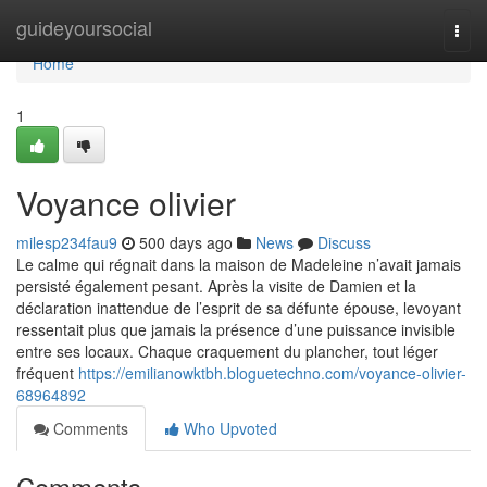
Home
guideyoursocial
Togg
navi
Home
1
Voyance olivier
milesp234fau9
500 days ago
News
Discuss
Le calme qui régnait dans la maison de Madeleine n’avait jamais
persisté également pesant. Après la visite de Damien et la
déclaration inattendue de l’esprit de sa défunte épouse, levoyant
ressentait plus que jamais la présence d’une puissance invisible
entre ses locaux. Chaque craquement du plancher, tout léger
fréquent
https://emilianowktbh.bloguetechno.com/voyance-olivier-
68964892
Comments
Who Upvoted
Comments