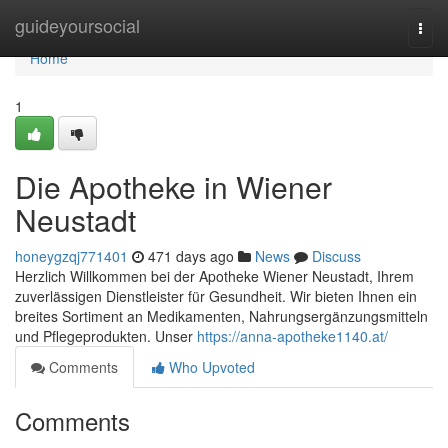
Home
guideyoursocial
Togg
navi
Home
1
Die Apotheke in Wiener
Neustadt
honeygzqj771401
471 days ago
News
Discuss
Herzlich Willkommen bei der Apotheke Wiener Neustadt, Ihrem
zuverlässigen Dienstleister für Gesundheit. Wir bieten Ihnen ein
breites Sortiment an Medikamenten, Nahrungsergänzungsmitteln
und Pflegeprodukten. Unser
https://anna-apotheke1140.at/
Comments
Who Upvoted
Comments