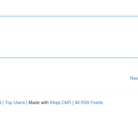
Rep
d
|
Top Users
| Made with
Kliqqi CMS
|
All RSS Feeds