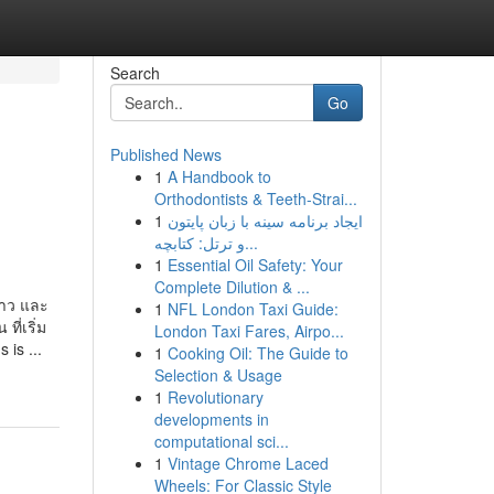
Search
Go
Published News
1
A Handbook to
Orthodontists & Teeth-Strai...
1
ایجاد برنامه سینه با زبان پایتون
و ترتل: کتابچه...
1
Essential Oil Safety: Your
Complete Dilution & ...
นาว และ
1
NFL London Taxi Guide:
ี่เริ่ม
London Taxi Fares, Airpo...
is ...
1
Cooking Oil: The Guide to
Selection & Usage
1
Revolutionary
developments in
computational sci...
1
Vintage Chrome Laced
Wheels: For Classic Style