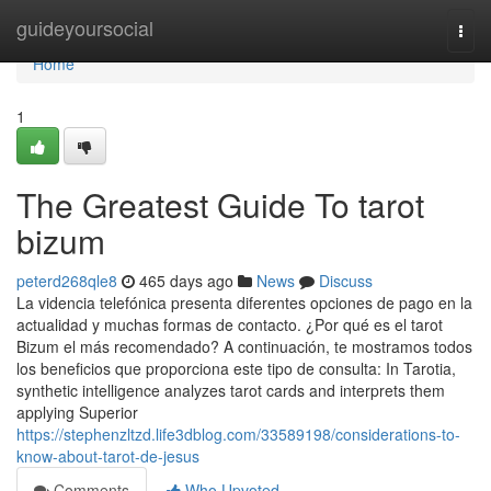
Home
guideyoursocial
Togg
navi
Home
1
The Greatest Guide To tarot
bizum
peterd268qle8
465 days ago
News
Discuss
La videncia telefónica presenta diferentes opciones de pago en la
actualidad y muchas formas de contacto. ¿Por qué es el tarot
Bizum el más recomendado? A continuación, te mostramos todos
los beneficios que proporciona este tipo de consulta: In Tarotia,
synthetic intelligence analyzes tarot cards and interprets them
applying Superior
https://stephenzltzd.life3dblog.com/33589198/considerations-to-
know-about-tarot-de-jesus
Comments
Who Upvoted