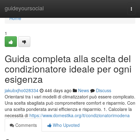
Home
guideyoursocial
Togg
navi
Home
1
Guida completa alla scelta del
condizionatore ideale per ogni
esigenza
jakubxjho028334
446 days ago
News
Discuss
Orientarsi tra i vari modelli di climatizzatori può essere complicato.
Una scelta sbagliata può compromettere comfort e risparmio. Con
una scelta ponderata avrai efficienza e risparmio. 1. Calcolare la
necessità di
https://www.domestika.org/it/condizionatorimodena
Comments
Who Upvoted