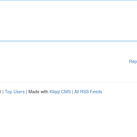
Rep
d
|
Top Users
| Made with
Kliqqi CMS
|
All RSS Feeds