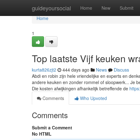
Home
guideyoursocial
Home
New
Submit
Home
1
Top laatste Vijf keuken w
kurta826zjt2
444 days ago
News
Discuss
Abdi en robin zijn hele vriendelijke en experts en denk
andere keuken en zonder rommel of sloopwerk... Je be
Die kosten afwijkingen afhankelijk betreffende de
https
Comments
Who Upvoted
Comments
Submit a Comment
No HTML