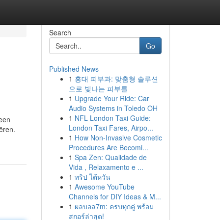
Search
Go
Published News
1
홍대 피부과: 맞춤형 솔루션
s
으로 빛나는 피부를
1
Upgrade Your Ride: Car
Audio Systems in Toledo OH
1
NFL London Taxi Guide:
 een
London Taxi Fares, Airpo...
ëren.
1
How Non-Invasive Cosmetic
Procedures Are Becomi...
1
Spa Zen: Qualidade de
Vida , Relaxamento e ...
1
ทริป ไต้หวัน
1
Awesome YouTube
Channels for DIY Ideas & M...
1
ผลบอล7m: ครบทุกคู่ พร้อม
สกอร์ล่าสุด!