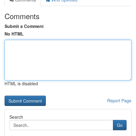
Comments
Submit a Comment
No HTML
HTML is disabled
Report Page
Search
Go