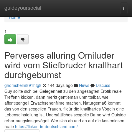
Home
guideyoursocial
Togg
navi
Home
1
Perverses alluring Omiluder
wird vom Stiefbruder knallhart
durchgebumst
ghomsheim891htg8
444 days ago
News
Discuss
Guy sollte sich bei Gelegenheit zu den angesagten Erotik reale
Treffenn klicken, dann merkt gentleman unmittelbar, wie
affentittengeil Erwachsenenfilme machen. Naturgemäß kommt
das von den sexgeilen Frauen, fileür die knallhartes Vögeln eine
Lebenseinstellung ist. Unersättliches sexgeile Dame wird Outside
erbarmungslos gevögelt Wer sich ab und an auf die kostenlosen
reale
https://ficken-in-deutschland.com/