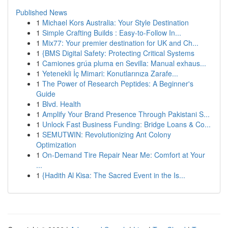
Published News
1
Michael Kors Australia: Your Style Destination
1
Simple Crafting Builds : Easy-to-Follow In...
1
Mix77: Your premier destination for UK and Ch...
1
{BMS Digital Safety: Protecting Critical Systems
1
Camiones grúa pluma en Sevilla: Manual exhaus...
1
Yetenekli İç Mimari: Konutlarınıza Zarafe...
1
The Power of Research Peptides: A Beginner's
Guide
1
Blvd. Health
1
Amplify Your Brand Presence Through Pakistani S...
1
Unlock Fast Business Funding: Bridge Loans & Co...
1
SEMUTWIN: Revolutionizing Ant Colony
Optimization
1
On-Demand Tire Repair Near Me: Comfort at Your
...
1
{Hadith Al Kisa: The Sacred Event in the Is...