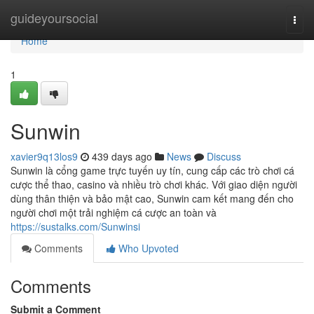
Home
guideyoursocial
Togg
navi
Home
1
Sunwin
xavier9q13los9
439 days ago
News
Discuss
Sunwin là cổng game trực tuyến uy tín, cung cấp các trò chơi cá
cược thể thao, casino và nhiều trò chơi khác. Với giao diện người
dùng thân thiện và bảo mật cao, Sunwin cam kết mang đến cho
người chơi một trải nghiệm cá cược an toàn và
https://sustalks.com/Sunwinsi
Comments
Who Upvoted
Comments
Submit a Comment