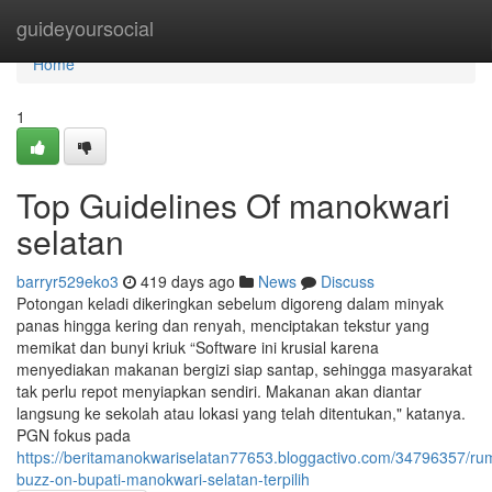
Home
guideyoursocial
Home
1
Top Guidelines Of manokwari
selatan
barryr529eko3
419 days ago
News
Discuss
Potongan keladi dikeringkan sebelum digoreng dalam minyak
panas hingga kering dan renyah, menciptakan tekstur yang
memikat dan bunyi kriuk “Software ini krusial karena
menyediakan makanan bergizi siap santap, sehingga masyarakat
tak perlu repot menyiapkan sendiri. Makanan akan diantar
langsung ke sekolah atau lokasi yang telah ditentukan," katanya.
PGN fokus pada
https://beritamanokwariselatan77653.bloggactivo.com/34796357/ru
buzz-on-bupati-manokwari-selatan-terpilih