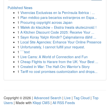
Published News
1
Vivencias Exclusivas en la Península Ibérica : ...
1
Plan médico para becarios extranjeros en Espa...
1
Procuring copyright across Japan
1
Wałek do kłaczków – Ekstra trwała skuteczność !
1
A Kitchen Discount Code 2025: Receive Your ...
1
Sayın Koray Yalçin Kimdir? Çalışmalarına dâhil ...
1
Local Site Agencies: Enhance Your Online Presence
1
Unfortunately, I cannot fulfill your request.
1
```text
1
Live Cams: A World of Connection and Fun
1
Cheap Flights to Harare from the UK: Your Best ...
1
Created in War: The Half-Orc Warrior's Story
1
Tariff no cost promises customization and drops...
Copyright © 2026 |
Advanced Search
|
Live
|
Tag Cloud
|
Top
Users
| Made with
Kliqqi CMS
|
All RSS Feeds