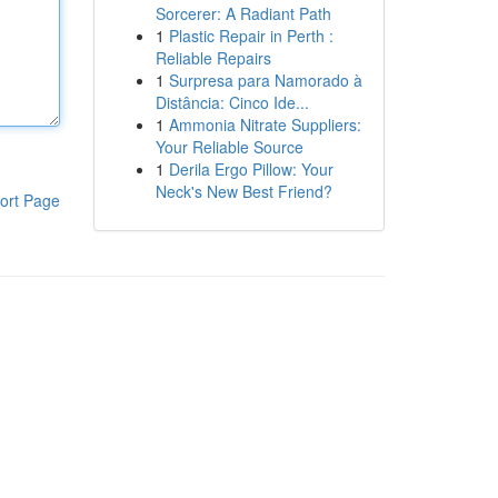
Sorcerer: A Radiant Path
1
Plastic Repair in Perth :
Reliable Repairs
1
Surpresa para Namorado à
Distância: Cinco Ide...
1
Ammonia Nitrate Suppliers:
Your Reliable Source
1
Derila Ergo Pillow: Your
Neck's New Best Friend?
ort Page