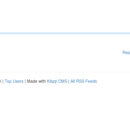
Rep
d
|
Top Users
| Made with
Kliqqi CMS
|
All RSS Feeds