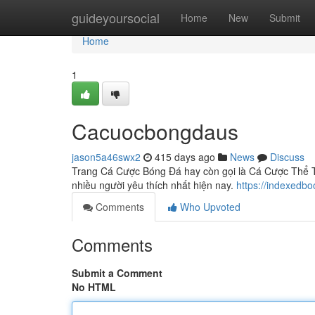
Home
guideyoursocial
Home
New
Submit
Home
1
Cacuocbongdaus
jason5a46swx2
415 days ago
News
Discuss
Trang Cá Cược Bóng Đá hay còn gọi là Cá Cược Thể T
nhiều người yêu thích nhất hiện nay.
https://indexed
Comments
Who Upvoted
Comments
Submit a Comment
No HTML