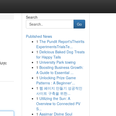
Search
Go
Published News
1
The Pundit Report'sTheirIts
ExperimentsTrialsTe...
1
Delicious Baked Dog Treats
for Happy Tails
1
University Park towing
được
1
Boosting Business Growth:
A Guide to Essential ...
1
Unlocking Prize Game
Patterns : A Beginner'...
1
웹 페이지 만들기 성공적인
사이트 구축을 위한...
1
Utilizing the Sun: A
Overview to Connected PV
S...
1
Aasimar Divine Soul