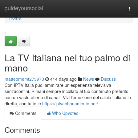
Home
guideyoursocial
Togg
navi
Home
1
La TV Italiana nel tuo palmo di
mano
matteomemt273973
414 days ago
News
Discuss
Con IPTV Italia puoi ammirare un'esperienza televisiva
senzaconfini. Rimani sempre incollato al tuo contenuto preferito,
con un vasto offerta di canali. Vivi l'emozione del calcio italiano in
diretta, con tutte le
https://iptvabbonamento.net/
Comments
Who Upvoted
Comments