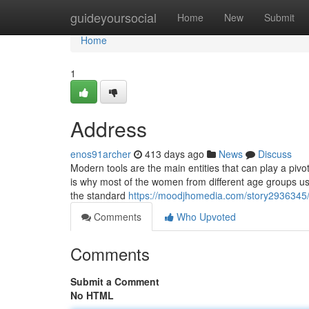
Home
guideyoursocial
Home
New
Submit
Home
1
Address
enos91archer
413 days ago
News
Discuss
Modern tools are the main entities that can play a pivot
is why most of the women from different age groups us
the standard
https://moodjhomedia.com/story2936345
Comments
Who Upvoted
Comments
Submit a Comment
No HTML