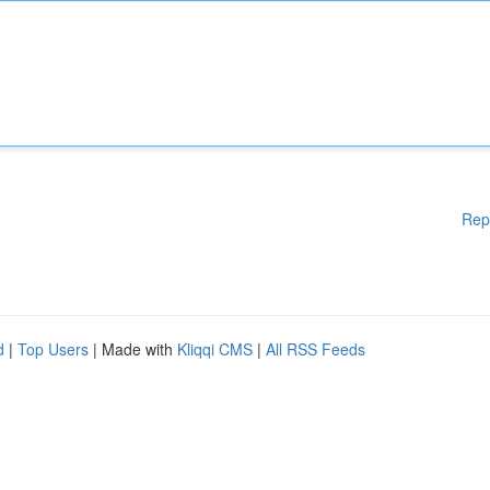
Rep
d
|
Top Users
| Made with
Kliqqi CMS
|
All RSS Feeds