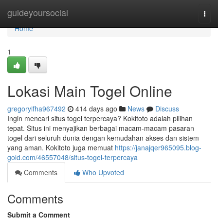
Home
guideyoursocial
Togg
navi
Home
1
Lokasi Main Togel Online
gregoryifha967492
414 days ago
News
Discuss
Ingin mencari situs togel terpercaya? Kokitoto adalah pilihan
tepat. Situs ini menyajikan berbagai macam-macam pasaran
togel dari seluruh dunia dengan kemudahan akses dan sistem
yang aman. Kokitoto juga memuat
https://janajqer965095.blog-
gold.com/46557048/situs-togel-terpercaya
Comments
Who Upvoted
Comments
Submit a Comment