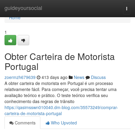
Home
guideyoursocial
Togg
navi
Home
1
Obter Carteira de Motorista
Portugal
zoermzh679639
413 days ago
News
Discuss
A obter carteira de motorista em Portugal é um processo
relativamente fácil. Para começar, você precisa tentar uma
avaliação teórico e prático. O teste teórico verifica seu
conhecimento das regras de trânsito
https://qasimsswn010040.dm-blog.com/35573249/comprar-
carteira-de-motorista-portugal
Comments
Who Upvoted