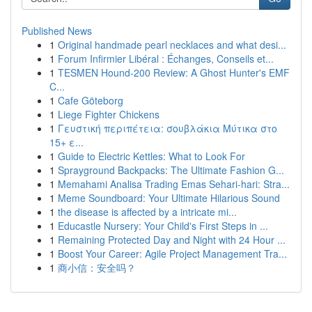
Published News
1
Original handmade pearl necklaces and what desi...
1
Forum Infirmier Libéral : Échanges, Conseils et...
1
TESMEN Hound-200 Review: A Ghost Hunter's EMF
C...
1
Cafe Göteborg
1
Liege Fighter Chickens
1
Γευστική περιπέτεια: σουβλάκια Μύτικα στο
15+ ε...
1
Guide to Electric Kettles: What to Look For
1
Sprayground Backpacks: The Ultimate Fashion G...
1
Memahami Analisa Trading Emas Sehari-hari: Stra...
1
Meme Soundboard: Your Ultimate Hilarious Sound
1
the disease is affected by a intricate mi...
1
Educastle Nursery: Your Child's First Steps in ...
1
Remaining Protected Day and Night with 24 Hour ...
1
Boost Your Career: Agile Project Management Tra...
1
商小信：安全吗？