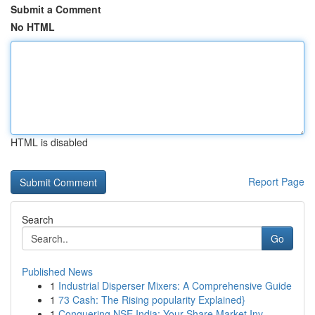
Submit a Comment
No HTML
HTML is disabled
Report Page
Search
Go
Published News
1
Industrial Disperser Mixers: A Comprehensive Guide
1
73 Cash: The Rising popularity Explained}
1
Conquering NSE India: Your Share Market Inv...