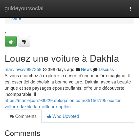
Home
guideyoursocial
Togg
navi
Home
1
Louez une voiture à Dakhla
marvinwxvt997259
398 days ago
News
Discuss
Si vous cherchez à explorer le désert d'une manière magique, il
est essentiel de choisir la bonne voiture. Dakhla, avec sa beauté
unique et ses paysages époustouflants, offre une découverte
incomparable. Il
https://maciejcoh766229.oblogation.com/35150758/location-
voiture-dakhla-la-meilleure-option
Comments
Who Upvoted
Comments