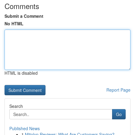
Comments
Submit a Comment
No HTML
HTML is disabled
Report Page
Search
Go
Published News
1
Mitolyn Reviews: What Are Customers Saying?