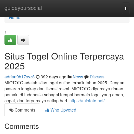
Home
guideyoursocial
Togg
navi
Home
1
Situs Togel Online Terpercaya
2025
adrian9h17xyz6
392 days ago
News
Discuss
MIOTOTO adalah situs togel online terbaik tahun 2025. Dengan
pasaran lengkap dan lisensi resmi, MIOTOTO dipercaya ribuan
pemain di Indonesia sebagai tempat bermain togel yang aman,
cepat, dan terpercaya setiap hari.
https://miototo.net/
Comments
Who Upvoted
Comments