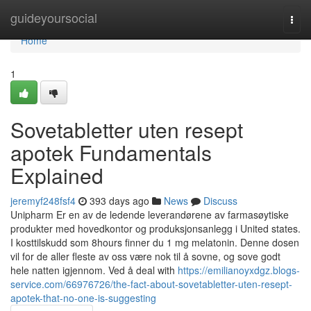
Home
guideyoursocial
Togg
navi
Home
1
Sovetabletter uten resept
apotek Fundamentals
Explained
jeremyf248fsf4
393 days ago
News
Discuss
Unipharm Er en av de ledende leverandørene av farmasøytiske
produkter med hovedkontor og produksjonsanlegg i United states.
I kosttilskudd som 8hours finner du 1 mg melatonin. Denne dosen
vil for de aller fleste av oss være nok til å sovne, og sove godt
hele natten igjennom. Ved å deal with
https://emilianoyxdgz.blogs-
service.com/66976726/the-fact-about-sovetabletter-uten-resept-
apotek-that-no-one-is-suggesting