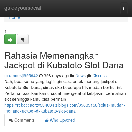
Home
guideyoursocial
Togg
navi
Home
1
Rahasia Memenangkan
Jackpot di Kubatoto Slot Dana
roxannekjt995942
393 days ago
News
Discuss
Nah, buat kamu yang lagi ingin cara untuk menang jackpot di
Kubatoto Slot Dana, simak oke beberapa trik mudah berikut ini.
Pertama, pastikan kamu sudah mengetahui kebijakan permainan
slot sehingga kamu bisa bermain
https://rebeccaerzv334034.ziblogs.com/35839158/solusi-mudah-
menang-jackpot-di-kubatoto-slot-dana
Comments
Who Upvoted