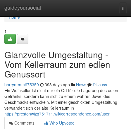
Home
guideyoursocial
Togg
navi
Home
1
Glanzvolle Umgestaltung -
Vom Kellerraum zum edlen
Genussort
barrynrmm675359
393 days ago
News
Discuss
Ein Weinkeller ist nicht nur ein Ort für die Lagerung des edlen
Getränks, sondern kann sich zu einem wahren Juwel des
Geschmacks entwickeln. Mit einer geschickten Umgestaltung
verwandelt sich der alte Kellerraum in
https://prestonwizg751711.wikicorrespondence.com/user
Comments
Who Upvoted