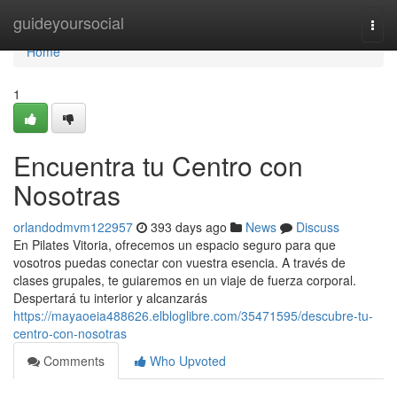
Home
guideyoursocial
Togg
navi
Home
1
Encuentra tu Centro con
Nosotras
orlandodmvm122957
393 days ago
News
Discuss
En Pilates Vitoria, ofrecemos un espacio seguro para que
vosotros puedas conectar con vuestra esencia. A través de
clases grupales, te guiaremos en un viaje de fuerza corporal.
Despertará tu interior y alcanzarás
https://mayaoeia488626.elbloglibre.com/35471595/descubre-tu-
centro-con-nosotras
Comments
Who Upvoted