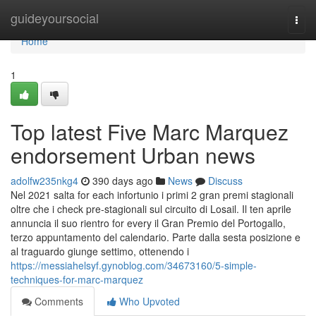
Home
guideyoursocial
Togg
navi
Home
1
Top latest Five Marc Marquez
endorsement Urban news
adolfw235nkg4
390 days ago
News
Discuss
Nel 2021 salta for each infortunio i primi 2 gran premi stagionali
oltre che i check pre-stagionali sul circuito di Losail. Il ten aprile
annuncia il suo rientro for every il Gran Premio del Portogallo,
terzo appuntamento del calendario. Parte dalla sesta posizione e
al traguardo giunge settimo, ottenendo i
https://messiahelsyf.gynoblog.com/34673160/5-simple-
techniques-for-marc-marquez
Comments
Who Upvoted