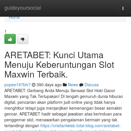
Home
guideyoursocial
Togg
navi
Home
1
ARETABET: Kunci Utama
Menuju Keberuntungan Slot
Maxwin Terbaik.
popee197blv7
390 days ago
News
Discuss
ARETABET: Gerbang Anda Menuju Sensasi Slot Hoki Gacor
Maxwin yang Tak Terlupakan! Di tengah gemuruh dunia hiburan
digital, pencarian akan platform judi online yang tidak hanya
menghibur tetapi juga menjanjikan kemenangan besar semakin
gencar. ARETABET hadir sebagai jawaban atas kerinduan para
penggemar slot, menawarkan pengalaman bermain yang tak
tertandingi dengan
https://cristianlwisb.total-blog.com/aretabet-