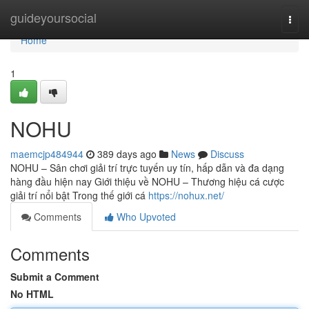
Home
guideyoursocial
Togg
navi
Home
1
NOHU
maemcjp484944
389 days ago
News
Discuss
NOHU – Sân chơi giải trí trực tuyến uy tín, hấp dẫn và đa dạng
hàng đầu hiện nay Giới thiệu về NOHU – Thương hiệu cá cược
giải trí nổi bật Trong thế giới cá
https://nohux.net/
Comments
Who Upvoted
Comments
Submit a Comment
No HTML