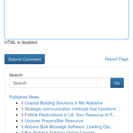
HTML is disabled
Report Page
Search
Go
Published News
1
Coastal Building Solutions in Mo Alabama
1
Strategic communication methods that transform ...
1
Follicle Restorations in LA: Your Resource to R...
1
Uncover PrayersStar Resource
1
Acquire Bulk Message Software: Leading Opt...
1
Buy Stoker's Tobacco Online Canada