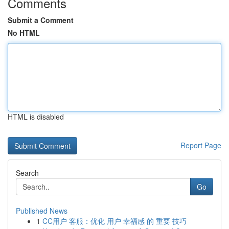
Comments
Submit a Comment
No HTML
HTML is disabled
Report Page
Search
Go
Published News
1
CC用户 客服：优化 用户 幸福感 的 重要 技巧