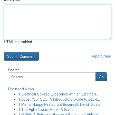
HTML is disabled
Report Page
Search
Go
Published News
1
Electrical Upkeep Excellence with an Electricia...
1
Boost Your SEO: A Introductory Guide to Backl...
1
Meniu Happy Restaurant București: Delicii Gusta...
1
The Agile Tabaxi Monk: A Guide
1
MD88: A Retrospective on a Workhorse Airliner