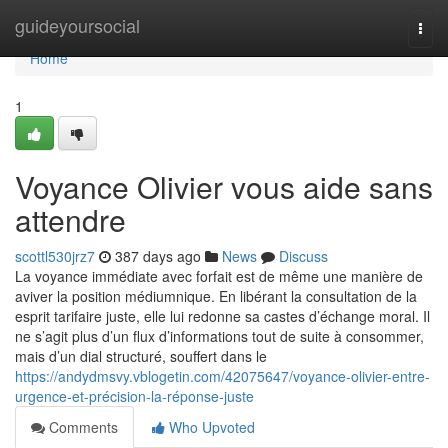
Home
guideyoursocial
Togg
navi
Home
1
Voyance Olivier vous aide sans
attendre
scottl530jrz7
387 days ago
News
Discuss
La voyance immédiate avec forfait est de même une manière de
aviver la position médiumnique. En libérant la consultation de la
esprit tarifaire juste, elle lui redonne sa castes d’échange moral. Il
ne s’agit plus d’un flux d’informations tout de suite à consommer,
mais d’un dial structuré, souffert dans le
https://andydmsvy.vblogetin.com/42075647/voyance-olivier-entre-
urgence-et-précision-la-réponse-juste
Comments
Who Upvoted