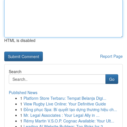
HTML is disabled
Report Page
Search
Go
Published News
1
Platform Store Terbaru: Tempat Belanja Digi...
1
View Rugby Live Online: Your Definitive Guide
1
Đồng phục Spa: Bí quyết tạo dựng thương hiệu ch...
1
Mr. Legal Associates : Your Legal Ally in ...
1
Rémy Martin V.S.O.P. Cognac Available: Your Ult...
1
Leading AI Website Builders: Top Picks for 2...