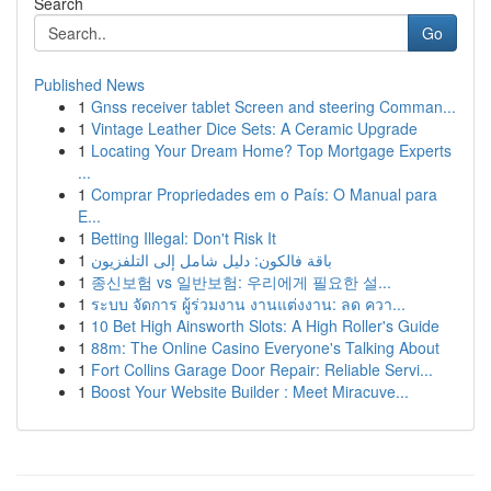
Search
Go
Published News
1
Gnss receiver tablet Screen and steering Comman...
1
Vintage Leather Dice Sets: A Ceramic Upgrade
1
Locating Your Dream Home? Top Mortgage Experts
...
1
Comprar Propriedades em o País: O Manual para
E...
1
Betting Illegal: Don't Risk It
1
باقة فالكون: دليل شامل إلى التلفزيون
1
종신보험 vs 일반보험: 우리에게 필요한 설...
1
ระบบ จัดการ ผู้ร่วมงาน งานแต่งงาน: ลด ควา...
1
10 Bet High Ainsworth Slots: A High Roller's Guide
1
88m: The Online Casino Everyone's Talking About
1
Fort Collins Garage Door Repair: Reliable Servi...
1
Boost Your Website Builder : Meet Miracuve...