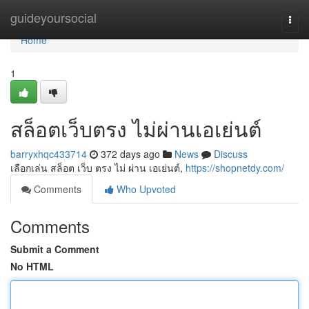
Home
guideyoursocial
Togg
navi
Home
1
สล็อตเว็บตรง ไม่ผ่านเอเย่นต์
barryxhqc433714
372 days ago
News
Discuss
เลือกเล่น สล็อต เว็บ ตรง ไม่ ผ่าน เอเย่นต์,
https://shopnetdy.com/
Comments
Who Upvoted
Comments
Submit a Comment
No HTML