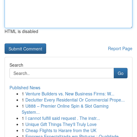
HTML is disabled
Report Page
Search
Go
Published News
1
Venture Builders vs. New Business Firms: W...
1
Declutter Every Residential Or Commercial Prope...
1
U888 – Premier Online Spin & Slot Gaming
System...
1
I cannot fulfill said request . The instr...
1
Unique Gift Things They'll Truly Love
1
Cheap Flights to Harare from the UK
1
Empresa Especializada em Pinturas : Qualidade...