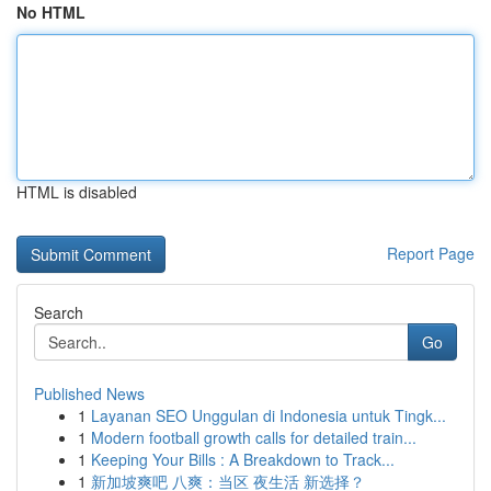
No HTML
HTML is disabled
Report Page
Search
Go
Published News
1
Layanan SEO Unggulan di Indonesia untuk Tingk...
1
Modern football growth calls for detailed train...
1
Keeping Your Bills : A Breakdown to Track...
1
新加坡爽吧 八爽：当区 夜生活 新选择？