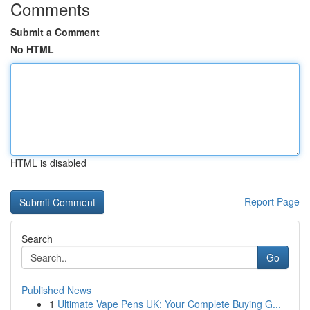
Comments
Submit a Comment
No HTML
HTML is disabled
Report Page
Search
Go
Published News
1
Ultimate Vape Pens UK: Your Complete Buying G...