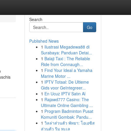
Search
Go
Published News
1
Ilustrasi Megadewa88 di
Surabaya: Panduan Detai...
1
Balaji Taxi : The Reliable
Ride from Connaugh...
1
Find Your Ideal a Yamaha
e
Marine Motor ...
uschis
1
IPTV Totaal: De Ultieme
Gids voor Geïntegreer...
1
En Ucuz IPTV Satın Al
1
Rajawd777 Casino: The
Ultimate Online Gambling ...
1
Program Badminton Pusat
Komuniti Gombak: Pandu...
1
วิลล่าส่วนตัว พัทยา: โอเอซิส
ส่วนตัว ริม ทะเล