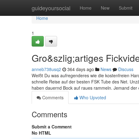
Home
guideyoursocial
Home
New
Submit
Home
1
Gro&szlig;artiges Fickvid
anneb738usq2
364 days ago
News
Discuss
Weißt Du was aufregenderes wie die kostenfreien Hard
schnelle Reise auf der besten FSK Tube des Net. Unzähl
haben dauernd Bock auf raues rammeln. Jemand der da
Comments
Who Upvoted
Comments
Submit a Comment
No HTML