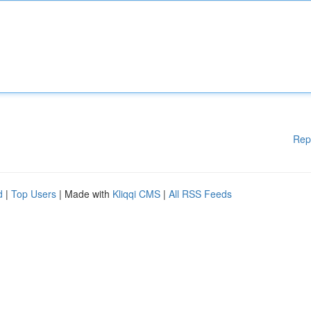
Rep
d
|
Top Users
| Made with
Kliqqi CMS
|
All RSS Feeds