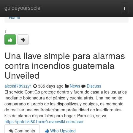
Home
guideyoursocial
Togg
navi
Home
1
Una llave simple para alarmas
contra incendios guatemala
Unveiled
alexisf789zzy1
365 days ago
News
Discuss
El servicio ContiGo protege dentro y fuera de casa a los usuarios
mediante botonadura del pánico y cuenta atrás. Una momento
comparado el precio de los dispositivos y equipos, es momento
de realizar una confrontación en profundidad de los diferentes
kits de alarma disponibles para hogar. Para ello, se va
https://patrickl801cxm0.eveowiki.com/user
Comments
Who Upvoted