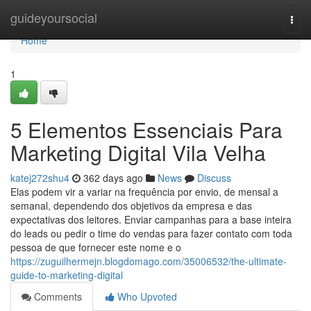
Home
guideyoursocial
Togg
navi
Home
1
5 Elementos Essenciais Para
Marketing Digital Vila Velha
katej272shu4
362 days ago
News
Discuss
Elas podem vir a variar na frequência por envio, de mensal a
semanal, dependendo dos objetivos da empresa e das
expectativas dos leitores. Enviar campanhas para a base inteira
do leads ou pedir o time do vendas para fazer contato com toda
pessoa de que fornecer este nome e o
https://zuguilhermejn.blogdomago.com/35006532/the-ultimate-
guide-to-marketing-digital
Comments
Who Upvoted