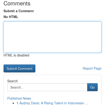
Comments
Submit a Comment
No HTML
HTML is disabled
Report Page
Search
Go
Published News
1
Audrey Davis: A Rising Talent in Indonesian ...