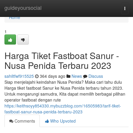
Home
guideyoursocial
Togg
navi
Home
1
Harga Tiket Fastboat Sanur -
Nusa Penida Terbaru 2023
sahiltfwf915525
364 days ago
News
Discuss
Siap menjelajahi keindahan Nusa Penida? Maka cari tahu dulu
Harga tiket fastboat Sanur ke Nusa Penida terbaru tahun 2023.
Untuk mengarungi samudra, Kita dapat memilih berbagai pilihan
operator fastboat dengan rute
https://keithsoyy854330.mybuzzblog.com/16505983/tarif-tiket-
fastboat-sanur-nusa-penida-terbaru-2023
Comments
Who Upvoted