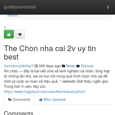
Home
guideyoursocial
Togg
navi
Home
1
The Chon nha cai 2v uy tin
best
hermannz344hyr7
359 days ago
News
Discuss
Xin chào — đây là bài viết chia sẻ kinh nghiệm cá nhân, tổng hợp
từ những lần thử, sai và học hỏi trong quá trình chọn nhà cái để
chơi cá cược an toàn và hiệu quả. ">website Giới thiệu ngắn gọn
Trong hơn 5 năm tiếp xúc
https://www.magcloud.com/user/keonhacaiuytinart
Comments
Who Upvoted
Comments